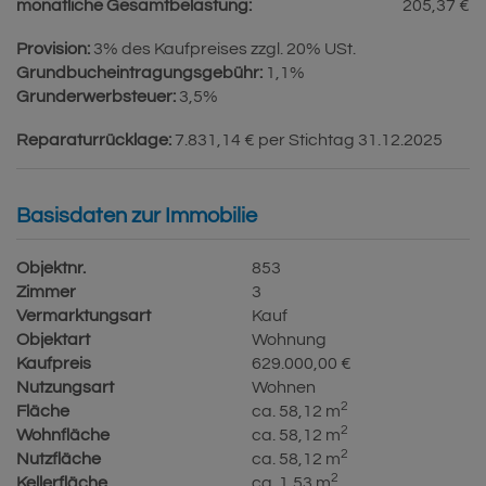
monatliche Gesamtbelastung:
205,37 €
Provision:
3% des Kaufpreises zzgl. 20% USt.
Grundbucheintragungsgebühr:
1,1%
Grunderwerbsteuer:
3,5%
Reparaturrücklage:
7.831,14 € per Stichtag 31.12.2025
Basisdaten zur Immobilie
Objektnr.
853
Zimmer
3
Vermarktungsart
Kauf
Objektart
Wohnung
Kaufpreis
629.000,00 €
Nutzungsart
Wohnen
2
Fläche
ca. 58,12 m
2
Wohnfläche
ca. 58,12 m
2
Nutzfläche
ca. 58,12 m
2
Kellerfläche
ca. 1,53 m