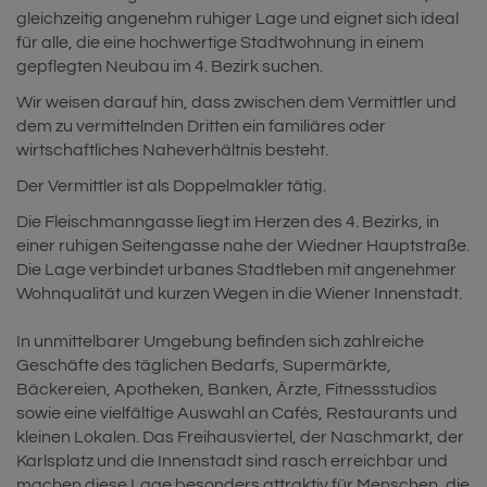
gleichzeitig angenehm ruhiger Lage und eignet sich ideal
für alle, die eine hochwertige Stadtwohnung in einem
gepflegten Neubau im 4. Bezirk suchen.
Wir weisen darauf hin, dass zwischen dem Vermittler und
dem zu vermittelnden Dritten ein familiäres oder
wirtschaftliches Naheverhältnis besteht.
Der Vermittler ist als Doppelmakler tätig.
Die Fleischmanngasse liegt im Herzen des 4. Bezirks, in
einer ruhigen Seitengasse nahe der Wiedner Hauptstraße.
Die Lage verbindet urbanes Stadtleben mit angenehmer
Wohnqualität und kurzen Wegen in die Wiener Innenstadt.
In unmittelbarer Umgebung befinden sich zahlreiche
Geschäfte des täglichen Bedarfs, Supermärkte,
Bäckereien, Apotheken, Banken, Ärzte, Fitnessstudios
sowie eine vielfältige Auswahl an Cafés, Restaurants und
kleinen Lokalen. Das Freihausviertel, der Naschmarkt, der
Karlsplatz und die Innenstadt sind rasch erreichbar und
machen diese Lage besonders attraktiv für Menschen, die