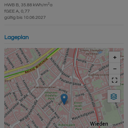
2
HWB
B, 35.88 kWh/m
a
fGEE
A, 0,77
gültig bis
10.06.2027
Lageplan
+
−