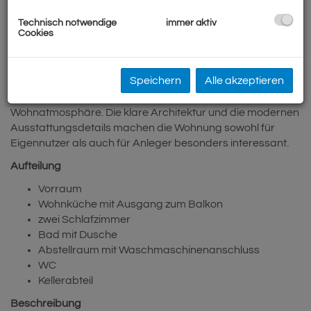
und urbanen Wohnkomfort in einer der gefragtesten
Technisch notwendige
immer aktiv
innerstädtischen Lagen Wiens.
Cookies
Die Wohnung Top 17 überzeugt durch eine durchdachte
Raumaufteilung, ein helles Wohnambiente und eine
Speichern
Alle akzeptieren
wertige Ausstattung. Große Fensterflächen sorgen für
eine angenehme Belichtung und schaffen eine freundliche
Wohnatmosphäre. Die klare Architektur und die modernen
Ausstattungsdetails machen die Wohnung sowohl für
Eigennutzer als auch für Anleger besonders interessant.
Aufteilung
Vorraum
Wohnküche mit Ausgang zum Balkon
zwei Schlafzimmer
Bad mit Dusche
Abstellraum mit Waschmaschinenanschluss
WC
Kellerabteil
Beschreibung