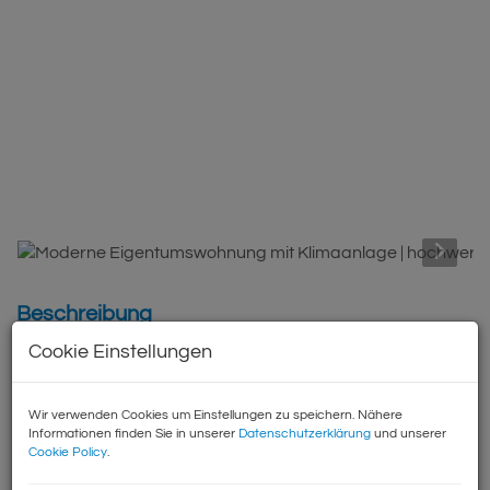
Beschreibung
Cookie Einstellungen
In der Fleischmanngasse 6, mitten im beliebten
Freihausviertel des 4. Wiener Gemeindebezirks, befindet
sich diese attraktive Eigentumswohnung in einem
Wir verwenden Cookies um Einstellungen zu speichern. Nähere
Informationen finden Sie in unserer
Datenschutzerklärung
und unserer
modernen Neubau aus dem Jahr 2020. Das hochwertige
Cookie Policy
.
Wohnhaus umfasst insgesamt 34 Eigentumswohnungen
und verbindet zeitgemäße Architektur, solide Bauqualität