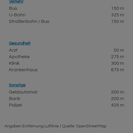
Verkehr
Bus
150 m
U-Bahn
325 m
Straßenbahn / Bus
150 m
Gesundheit
Arzt
50 m
Apotheke
275 m
Klinik
300 m
Krankenhaus
675 m
Sonstige
Geldautomat
200 m
Bank
200 m
Polizei
425 m
Angaben Entfernung Luftlinie / Quelle: OpenStreetMap