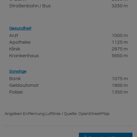
Straßenbahn / Bus
3250 m
Gesundheit
Arzt
1000 m
Apotheke
1125 m
Klinik
2975 m
Krankenhaus
5650 m
Sonstige
Bank
1075 m
Geldautomat
1900 m
Polizei
1350 m
Angaben Entfernung Luftlinie / Quelle: OpenStreetMap