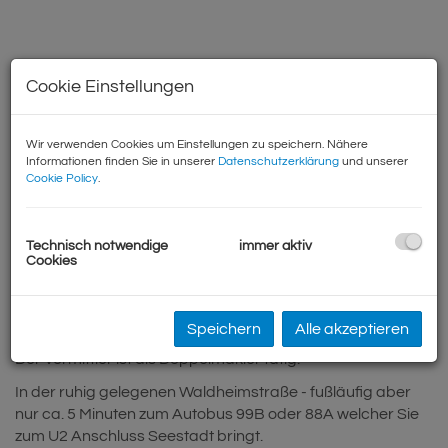
Cookie Einstellungen
Wir verwenden Cookies um Einstellungen zu speichern. Nähere
Informationen finden Sie in unserer
Datenschutzerklärung
und unserer
Cookie Policy
.
Beschreibung
Technisch notwendige
immer aktiv
Cookies
Wir weisen darauf hin, dass zwischen dem Vermittler und
dem zu vermittelnden Dritten ein familiäres oder
wirtschaftliches Naheverhältnis besteht.
Speichern
Alle akzeptieren
Der Vermittler ist als Doppelmakler tätig.
In der ruhig gelegenen Waldheimstraße - fußläufig aber
nur ca. 5 Minuten zum Autobus 99B oder 88A welcher Sie
zum U2 Anschluss Seestadt bringt.