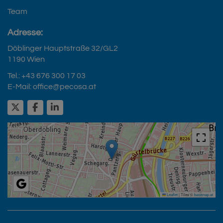
Team
Adresse:
Döblinger Hauptstraße 32/GL2
1190 Wien
Tel.:
+43 676 300 17 03
E-Mail:
office@pecosa.at
Leaflet
|
Tiles ©
basemap.at