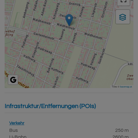
Tiles ©
basemap.at
Infrastruktur/Entfernungen (POIs)
Verkehr
Bus
250 m
U-Bahn
2600 m