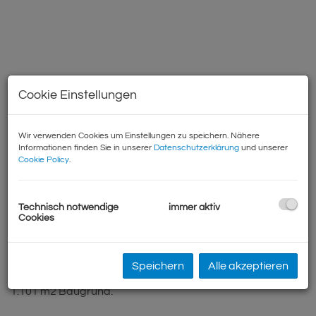
Cookie Einstellungen
Wir verwenden Cookies um Einstellungen zu speichern. Nähere
Informationen finden Sie in unserer
Datenschutzerklärung
und unserer
Cookie Policy
.
Technisch notwendige
immer aktiv
Cookies
Beschreibung
Speichern
Alle akzeptieren
Erfüllen Sie sich ihren persönlichen Wunschtraum auf ca.
1.101 m2 Baugrund.