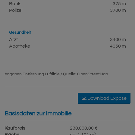
Bank
375 m
Polizei
3700 m
Gesundheit
Arzt
3400 m
Apotheke
4050 m
Angaben Entfernung Luftlinie / Quelle: OpenStreetMap
Download Expose
Basisdaten zur Immobilie
Kaufpreis
230.000,00 €
2
Fläche
ca. 1.101 m