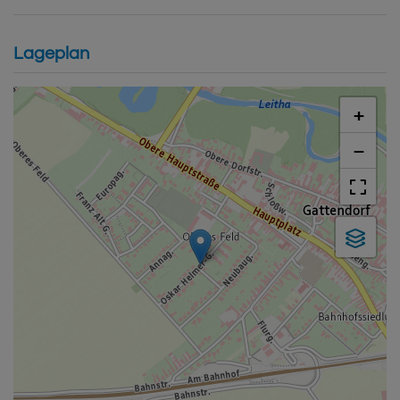
Lageplan
+
−