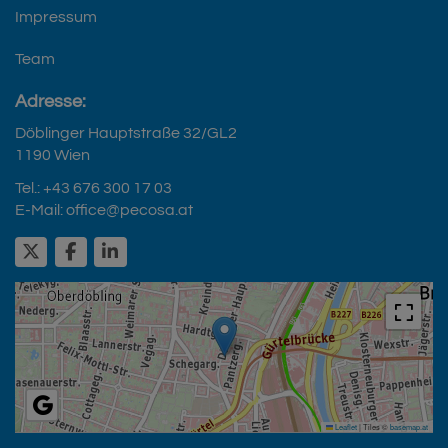
Impressum
Team
Adresse:
Döblinger Hauptstraße 32/GL2
1190 Wien
Tel.:
+43 676 300 17 03
E-Mail:
office@pecosa.at
Leaflet
|
Tiles ©
basemap.at