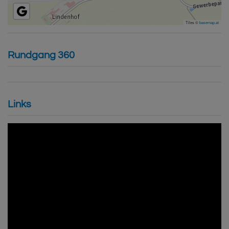
Tiles ©
basemap.at
Rundgang 360
Links